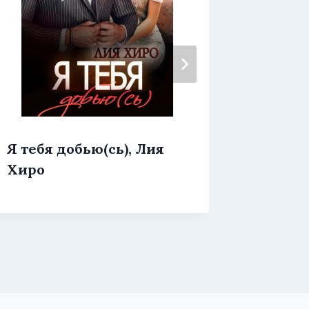
Я тебя добью(сь), Лия
Я при
Хиро
учитьс
Бельс