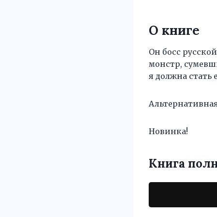
О книге
Он босс русско
монстр, сумевш
я должна стать 
Альтернативная
Новинка!
Книга пол