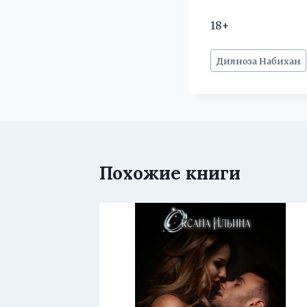
18+
Метки
Дилноза Набихан
записи:
Похожие книги