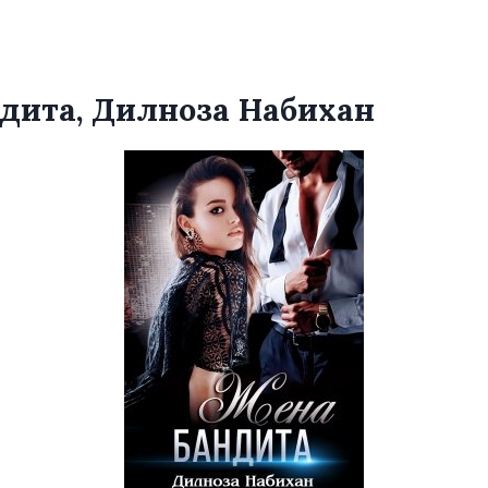
дита, Дилноза Набихан