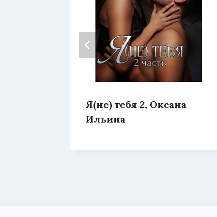
,
Я(не) тебя 2, Оксана
на
Ильина