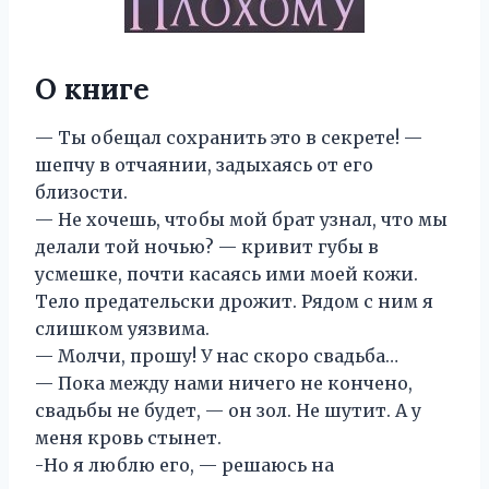
О книге
— Ты обещал сохранить это в секрете! —
шепчу в отчаянии, задыхаясь от его
близости.
— Не хочешь, чтобы мой брат узнал, что мы
делали той ночью? — кривит губы в
усмешке, почти касаясь ими моей кожи.
Тело предательски дрожит. Рядом с ним я
слишком уязвима.
— Молчи, прошу! У нас скоро свадьба…
— Пока между нами ничего не кончено,
свадьбы не будет, — он зол. Не шутит. А у
меня кровь стынет.
-Но я люблю его, — решаюсь на