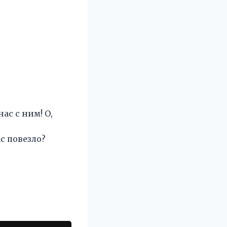
ас с ним! О,
с повезло?