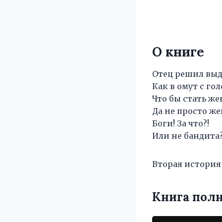
О книге
Отец решил выда
Как в омут с го
Что бы стать же
Да не просто же
Боги! За что?!
Или не бандита?
Вторая история
Книга пол