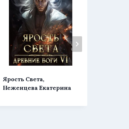
Ярость Света,
Ярмарк
Неженцева Екатерина
Фарди