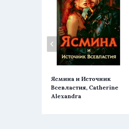
Ясмина и Источник
монов
Всевластия, Catherine
ом,
Alexandra