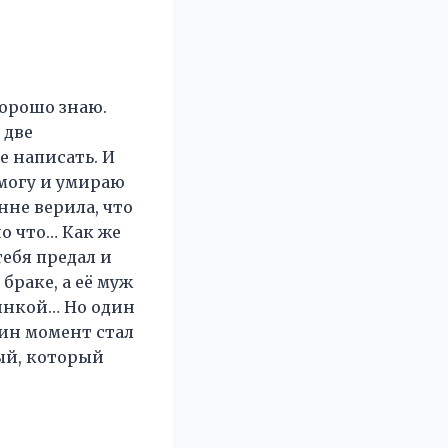
хорошо знаю.
 две
е написать. И
 могу и умираю
нне верила, что
но что… Как же
тебя предал и
браке, а её муж
винкой… Но один
дин момент стал
ый, который