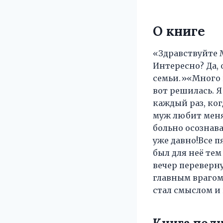
О книге
«Здравствуйте М
Интересно? Да, 
семьи.»«Много 
вот решилась. Я
каждый раз, ког
муж любит меня,
больно осознава
уже давно!Все п
был для неё те
вечер переверну
главным врагом
стал смыслом и