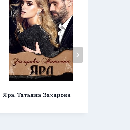
Янтарь
Яра, Татьяна Захарова
Лина 