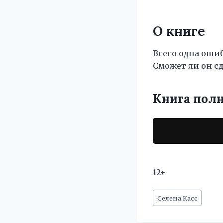
О книге
Всего одна ошиб
Сможет ли он сд
Книга пол
12+
Метки
Селена Касс
записи: