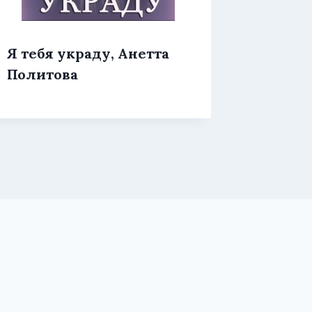
Я тебя
Я тебя украду, Анетта
Андро
Политова