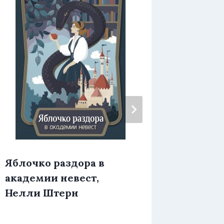
Яблочко раздора в
Я, мет
академии невест,
или Н
Нелли Штерн
подста
Черпи