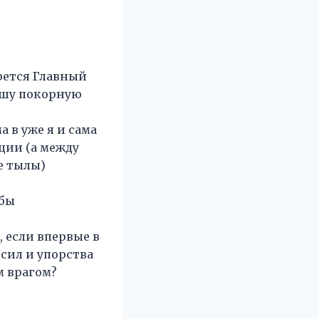
ерется Главный
вашу покорную
 в уже я и сама
ции (а между
е тылы)
 бы
, если впервые в
 сил и упорства
м врагом?