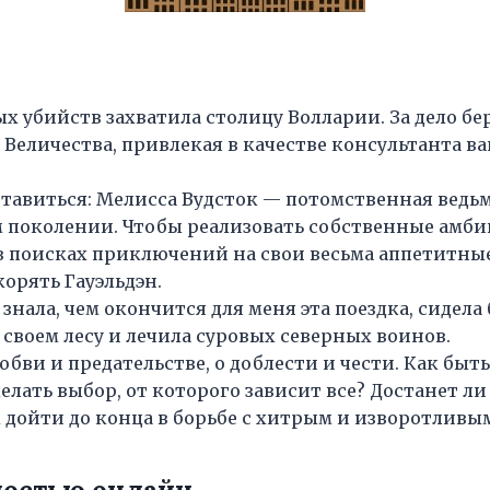
х убийств захватила столицу Волларии. За дело б
 Величества, привлекая в качестве консультанта 
тавиться: Мелисса Вудсток — потомственная ведьма
 поколении. Чтобы реализовать собственные амби
в поисках приключений на свои весьма аппетитны
орять Гауэльдэн.
 знала, чем окончится для меня эта поездка, сидела
своем лесу и лечила суровых северных воинов.
юбви и предательстве, о доблести и чести. Как быть
лать выбор, от которого зависит все? Достанет ли
 дойти до конца в борьбе с хитрым и изворотливы