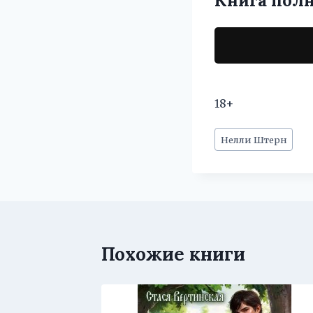
Книга пол
18+
Метки
Нелли Штерн
записи:
Похожие книги