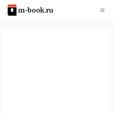
Перейти
m-book.ru
к
содержимому