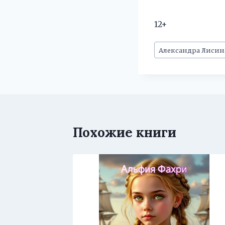
12+
Метки
Александра Лисин
записи:
Похожие книги