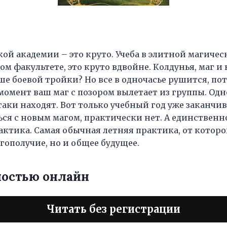
кой академии – это круто. Учеба в элитной магиче
вом факультете, это круто вдвойне. Колдунья, маг и
е боевой тройки? Но все в одночасье рушится, по
омент ваш маг с позором вылетает из группы. Одн
таки находят. Вот только учебный год уже заканчив
ся с новым магом, практически нет. А единственное
рактика. Самая обычная летняя практика, от которо
гополучие, но и общее будущее.
ностью онлайн
Читать без регистрации