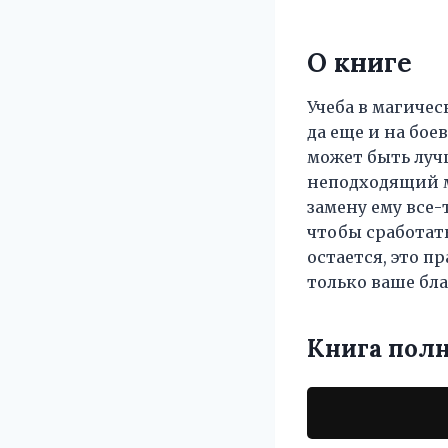
О книге
Учеба в магичес
да еще и на бое
может быть лучш
неподходящий м
замену ему все-
чтобы сработать
остается, это п
только ваше бла
Книга пол