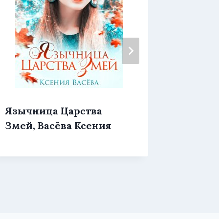
Яду, с
Язычница Царства
Ольга 
Змей, Васёва Ксения