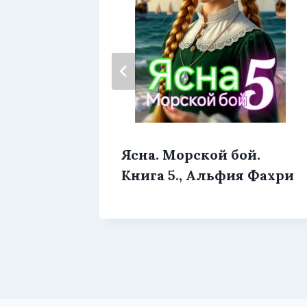
еевый
Ясна. Морской бой.
Треми
Книга 5., Альфия Фахри