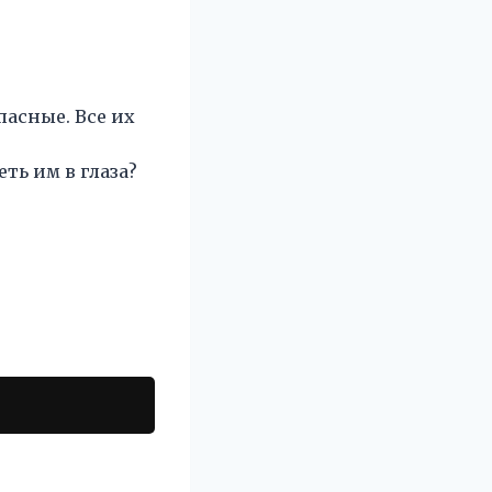
асные. Все их
ть им в глаза?