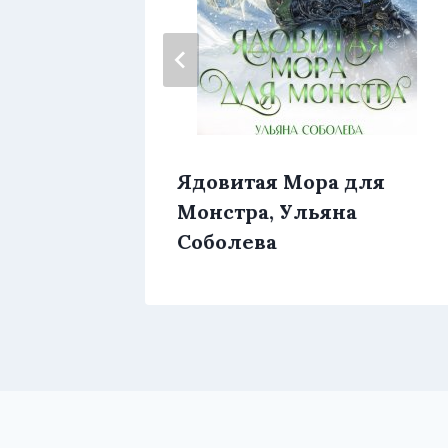
чек,
Ядовитая Мора для
мина
Монстра, Ульяна
Соболева