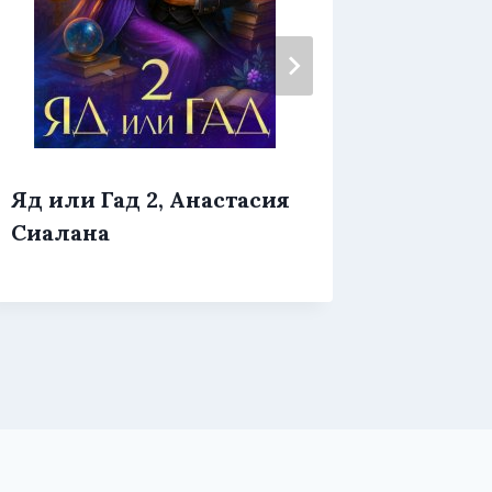
Яд или Гад 2, Анастасия
Я тебя
Сиалана
Елена 