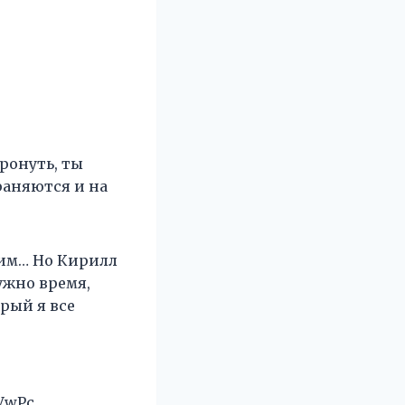
тронуть, ты
раняются и на
 ним… Но Кирилл
ужно время,
орый я все
/VwPc