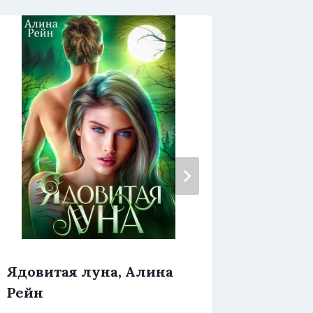
Ядовитая луна, Алина
Яд мое
Рейн
Крист