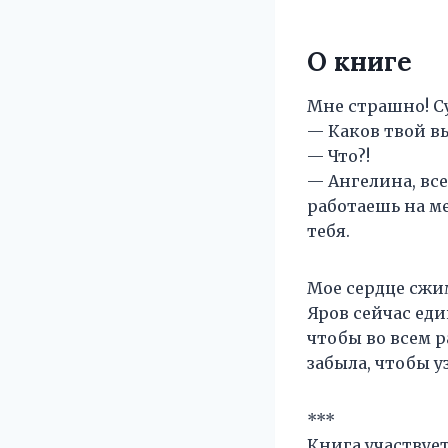
О книге
Мне страшно! С
— Каков твой в
— Что?!
— Ангелина, все
работаешь на м
тебя.
Мое сердце сжим
Яров сейчас ед
чтобы во всем р
забыла, чтобы у
***
Книга участвует