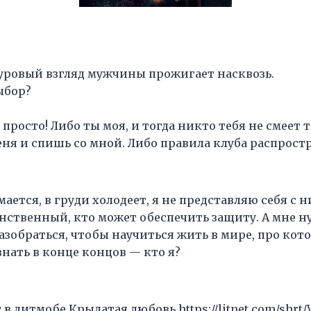
уровый взгляд мужчины прожигает насквозь.
ыбор?
 просто! Либо ты моя, и тогда никто тебя не смеет 
еня и спишь со мной. Либо правила клуба распрост
ается, в груди холодеет, я не представляю себя с
инственный, кто может обеспечить защиту. А мне н
азобраться, чтобы научиться жить в мире, про кот
знать в конце концов — кто я?
 в литмобе Крылатая любовь https://litnet.com/shrt