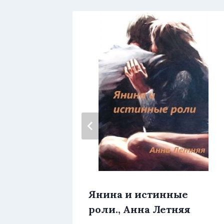
Янина и истинные
Чужая
роли., Анна Летняя
рриган