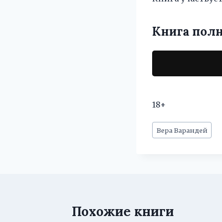
Книга пол
18+
Метки
Вера Варандей
записи:
Похожие книги