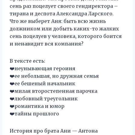
семь раз поцелует своего гендиректора –
тирана и деспота Александра Ларского.
Что же выберет Аня: быть всю жизнь
должником или добыть каких-то жалких
семь поцелуев у человека, которого боится
и ненавидит вся компания?
В тексте есть:
‍❤️‍неунывающая героиня
‍❤️‍ее небольшая, но дружная семья
‍❤️‍ее бешеный начальник
‍❤️‍милая второстепенная парочка
‍❤️‍любовный треугольник
‍❤️‍романтика и юмор
‍❤️‍тайны прошлого
История про брата Ани — Антона