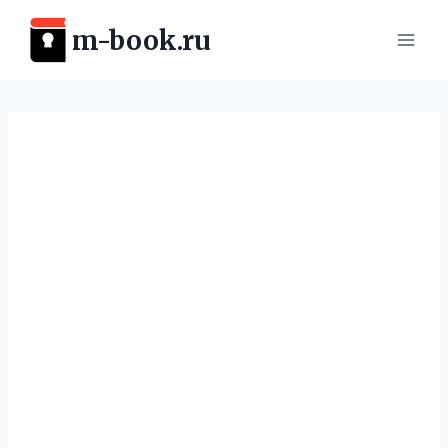
Перейти
m-book.ru
к
содержимому