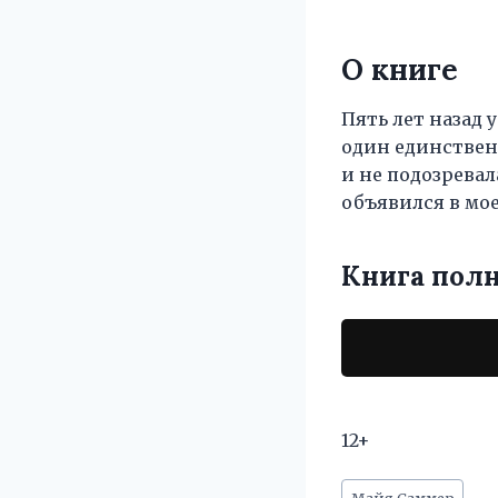
О книге
Пять лет назад 
один единственн
и не подозревал
объявился в мое
Книга пол
12+
Метки
Майя Саммер