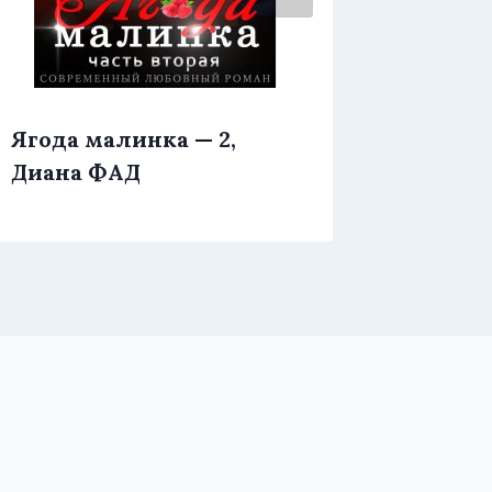
Ягода малинка — 2,
Я. Хочу
Диана ФАД
Шарм