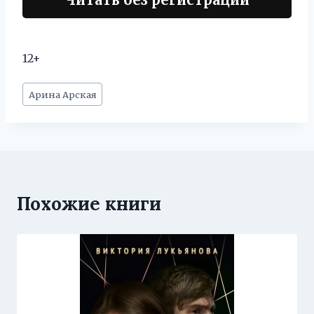
12+
Метки
Арина Арская
записи:
Похожие книги