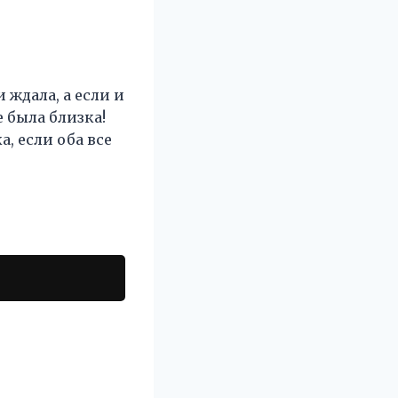
ждала, а если и
 была близка!
, если оба все