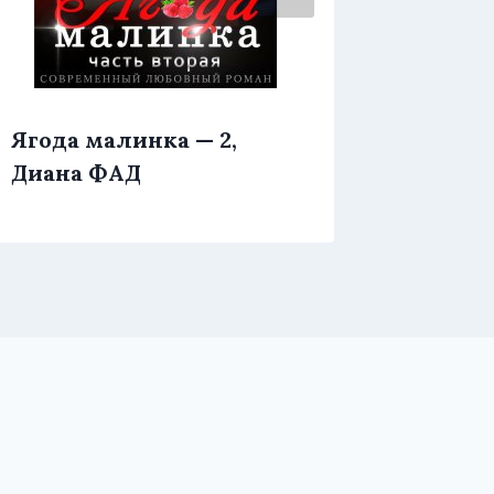
Ягода малинка — 2,
Я. Хочу
Диана ФАД
Шарм