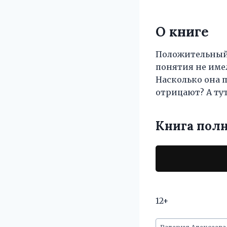
О книге
Положительный т
понятия не имел
Насколько она п
отрицают? А ту
Книга пол
12+
Метки
Валерия Алексеева