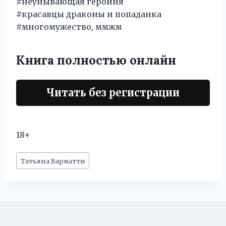
#неунывающая героиня
#красавцы драконы и попаданка
#многомужество, ммжм
Книга полностью онлайн
Читать без регистрации
18+
Метки
Татьяна Барматти
записи: