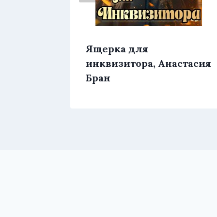
льга
Ящерка для
инквизитора, Анастaсия
Бран