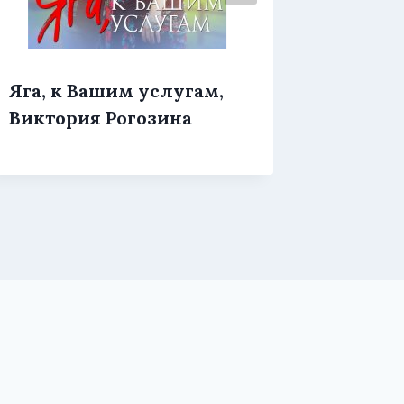
Яга, к Вашим услугам,
Яга на
Виктория Рогозина
Мило