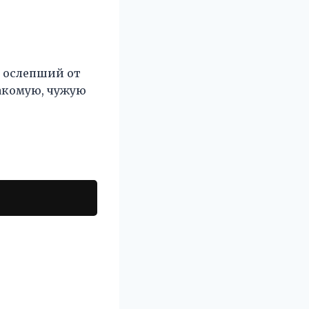
, ослепший от
накомую, чужую