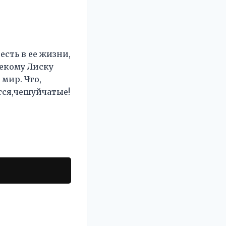
есть в ее жизни,
екому Лиску
 мир. Что,
утся,чешуйчатые!