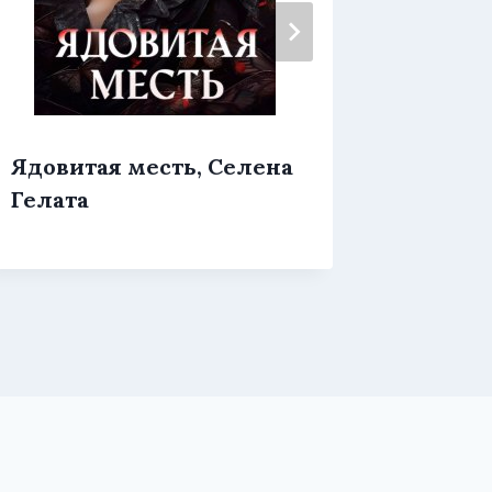
Яд сал
Ядовитая месть, Селена
Сакру
Гелата