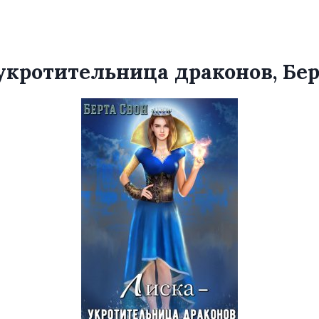
укротительница драконов, Бер