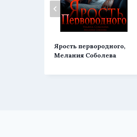
ень,
Ярость первородного,
ян
Мелания Соболева