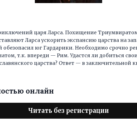
риключений царя Ларса. Похищение Триумвирато
ставляют Ларса ускорить экспансию царства на за
й обезопасил юг Гардарики. Необходимо срочно ре
атом, т.к. впереди — Рим. Удастся ли добиться сво
славянского царства? Ответ — в заключительной к
ностью онлайн
Читать без регистрации