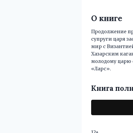
О книге
Продолжение п
супруги царя за
мир с Византие
Хазарским каган
молодому царю 
«Ларс».
Книга пол
12+