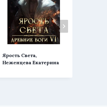
Ярость Света,
Ярмарк
Неженцева Екатерина
Фарди