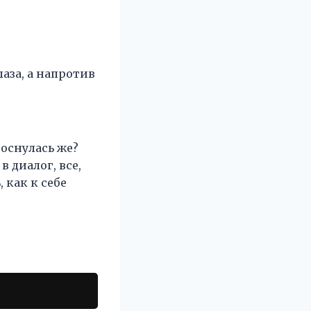
лаза, а напротив
роснулась же?
 диалог, все,
 как к себе