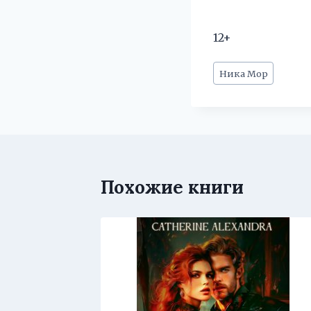
12+
Метки
Ника Мор
записи:
Похожие книги