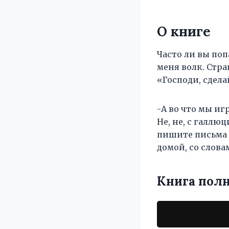
О книге
Часто ли вы поп
меня волк. Стра
«Господи, сдела
-А во что мы иг
Не, не, с галлю
пишите письма 
домой, со слова
Книга пол