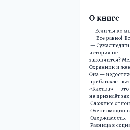
О книге
— Если ты ко мн
— Все равно! Ес
— Сумасшедший,
история не
закончится? Мен
Охранник и жен
Она — недостиж
приближает кат
«Клетка» — это
не признаёт зак
Сложные отнош
Очень эмоциона
Одержимость.
Разница в социа