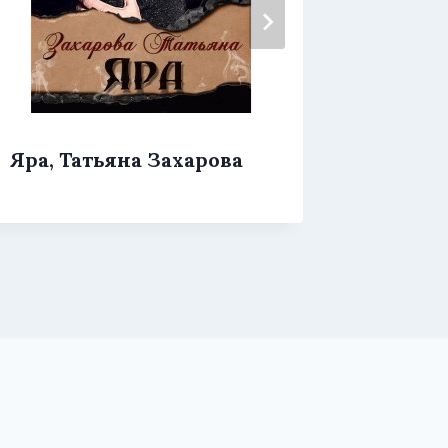
Янтарь
Яра, Татьяна Захарова
Лина 