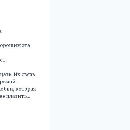
.
хорошим эта
ет.
ать. Их связь
юрьмой.
юбви, которая
нее платить…