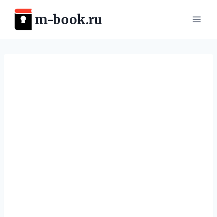
Перейти
m-book.ru
к
содержимому