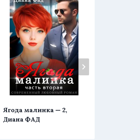
Ягода малинка — 2,
Я. Хочу
Диана ФАД
Шарм