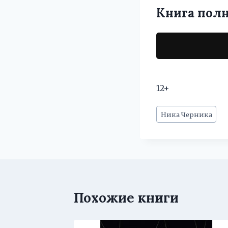
Книга пол
12+
Метки
Ника Черника
записи:
Похожие книги