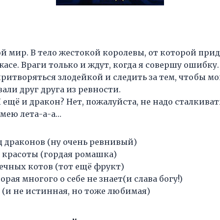
ой мир. В тело жестокой королевы, от которой пр
асе. Враги только и ждут, когда я совершу ошибку. 
притворяться злодейкой и следить за тем, чтобы м
али друг друга из ревности.
Я ещё и дракон? Нет, пожалуйста, не надо сталкиват
умею лета-а-а…
 драконов (ну очень ревнивый)
 красоты (гордая ромашка)
ечных котов (тот ещё фрукт)
орая многого о себе не знает(и слава богу!)
 (и не истинная, но тоже любимая)