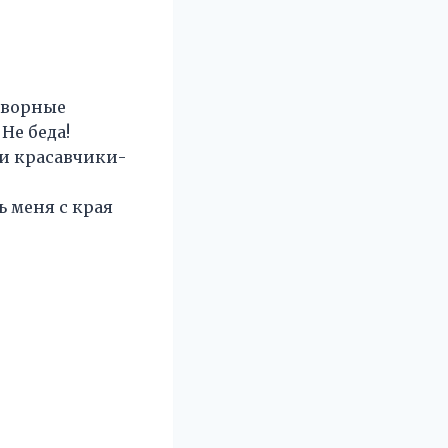
идворные
Не беда!
ои красавчики-
ь меня с края