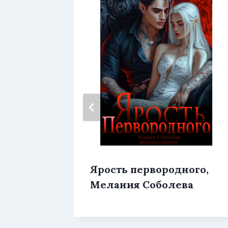
ень,
Ярость первородного,
ян
Мелания Соболева