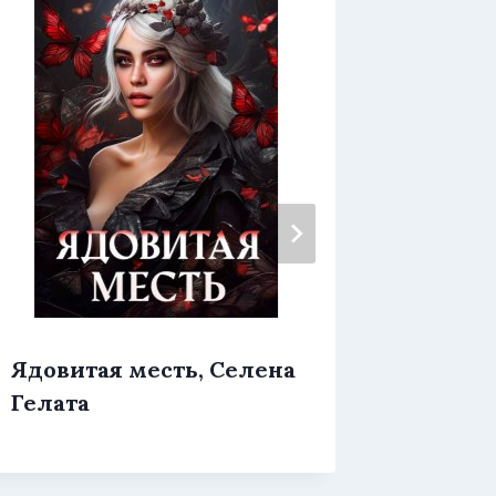
Яд сал
Ядовитая месть, Селена
Сакру
Гелата