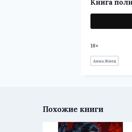
Книга пол
18+
Метки
Анна Жнец
записи:
Похожие книги