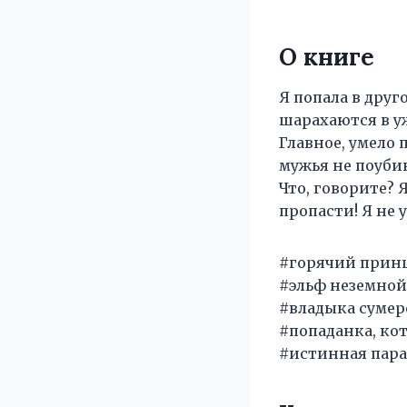
О книге
Я попала в друг
шарахаются в уж
Главное, умело 
мужья не поубив
Что, говорите? 
пропасти! Я не 
#горячий принц
#эльф неземной
#владыка сумер
#попаданка, кот
#истинная пара