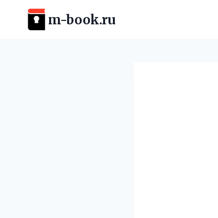
Перейти
m-book.ru
к
содержимому