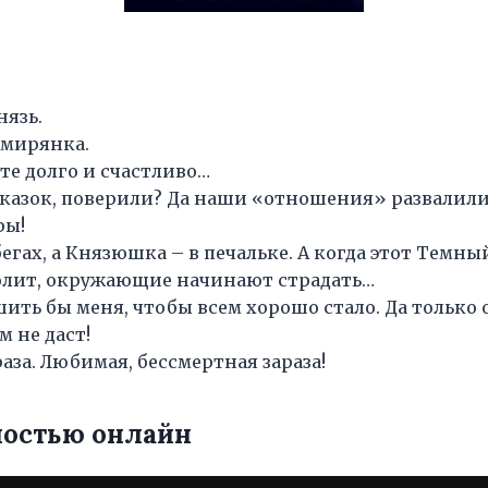
нязь.
омирянка.
те долго и счастливо…
сказок, поверили? Да наши «отношения» развалили
ры!
 бегах, а Князюшка – в печальке. А когда этот Темн
олит, окружающие начинают страдать…
шить бы меня, чтобы всем хорошо стало. Да только 
м не даст!
раза. Любимая, бессмертная зараза!
ностью онлайн