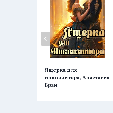
льга
Ящерка для
инквизитора, Анастaсия
Бран