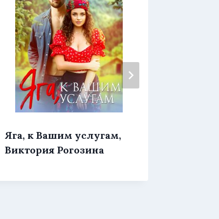
Яга, к Вашим услугам,
Яга на
Виктория Рогозина
Мило