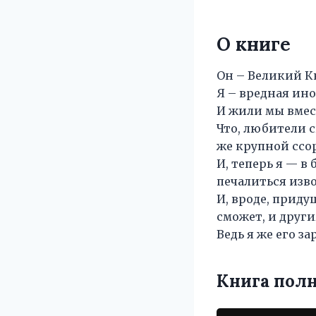
О книге
Он – Великий К
Я – вредная ин
И жили мы вмес
Что, любители 
же крупной ссо
И, теперь я — в
печалиться изв
И, вроде, приду
сможет, и други
Ведь я же его за
Книга пол