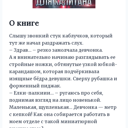
О книге
Слышу звонкий стук каблучков, который
тут же начал раздражать слух.
– Здрав… – резко замолчала девчонка.
А я внимательно начинаю разглядывать ее
стройные ножки, обтянутые узкой юбкой-
карандашом, которая подчёркивала
изящные бёдра девушки. Сверху рубашка и
форменный пиджак.
– Елки-палкиии… – ругаюсь про себя,
поднимая взгляд на лицо новенькой.
Маленькая, щупленькая… Девчонка — метр
с кепкой! Как она собирается работать в
моем отделе с такой миниатюрной