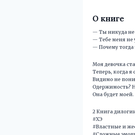
О книге
— Ты никуда не 
— Тебе меня не 
— Почему тогда
Моя девочка ста
Теперь, когда я
Видимо не поним
Одержимость? Ну
Она будет моей.
2 Книга дилоги
#ХЭ
#Властные и же
#Сложные эмоци