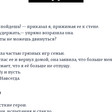
пойдешь! — приказал я, прижимая ее к стене.
удержать,— упрямо возразила она.
 ты не можешь двинуться?
ла частью грязных игр семьи.
 спас ее и вернул домой, она заявила, что больше ме
ает, что я её больше не отпущу.
 и пусть.
 Навсегда.
и
сткие герои.
и, испытания и стекло.