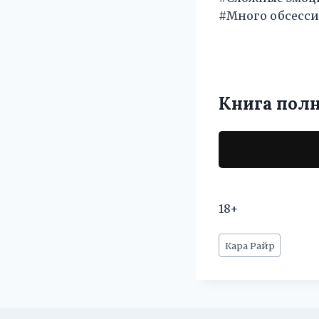
#Много обсесс
Книга пол
18+
Метки
Кара Райр
записи: