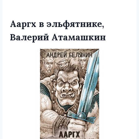
Ааргх в эльфятнике,
Валерий Атамашкин