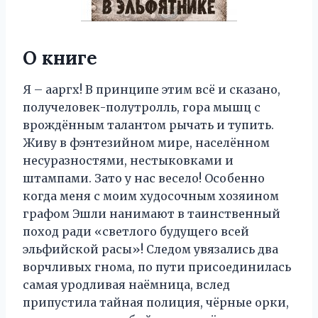
О книге
Я – ааргх! В принципе этим всё и сказано,
получеловек-полутролль, гора мышц с
врождённым талантом рычать и тупить.
Живу в фэнтезийном мире, населённом
несуразностями, нестыковками и
штампами. Зато у нас весело! Особенно
когда меня с моим худосочным хозяином
графом Эшли нанимают в таинственный
поход ради «светлого будущего всей
эльфийской расы»! Следом увязались два
ворчливых гнома, по пути присоединилась
самая уродливая наёмница, вслед
припустила тайная полиция, чёрные орки,